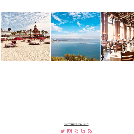
Retrouvez-moi sur:
a
x
h
V
,