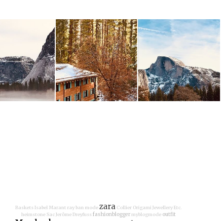
zara
Baskets Isabel Marant
ray ban
mode
Collier Origami Jewellery
Etc.
fashionblogger
outfit
heimstone
Sac Jerôme Dreyfuss
myblogmode