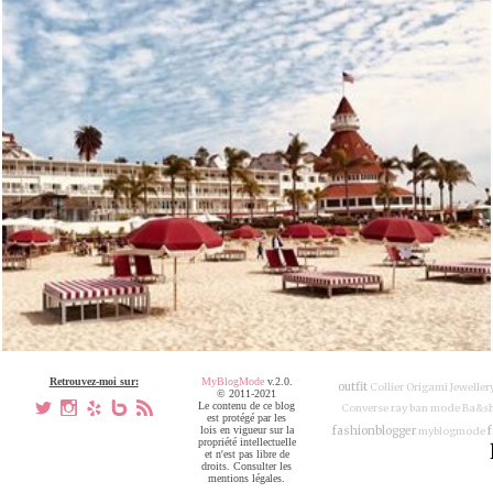
Retrouvez-moi sur:
MyBlogMode
v.2.0.
outfit
Collier Origami Jeweller
© 2011-2021
a
x
h
V
,
Le contenu de ce blog
Converse
ray ban
mode
Ba&s
est protégé par les
lois en vigueur sur la
fashionblogger
myblogmode
propriété intellectuelle
et n'est pas libre de
droits. Consulter les
mentions légales.