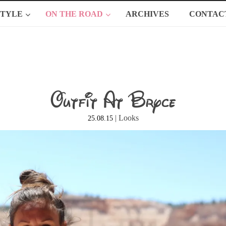
STYLE
ON THE ROAD
ARCHIVES
CONTAC
Outfit At Bryce
|
Looks
25.08.15