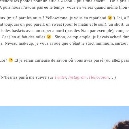
rendre les photos pour un article « look » puis finalement… On a pris l
SA puis nous n’avons pas eu le temps, vous en verrez quand même (non dét
x (mis à part les nuits à Yellowstone, je vous en reparlerai
). Ici, à
 toujours un peu pareil: un sweat (pour le matin et le soir), un short, u
Mais des baskets avec un super amorti (pas des Stan par exemple), conçues 
 Car j’en ai fait des miles
. Sinon, ce top ample, je l’avais acheté duran
tos. Niveau makeup, je vous avoue que c’était le strict minimum, surtout
quoi?
Et je serais curieuse de savoir où vous avez passé (ou allez p
( N’hésitez pas à me suivre sur
Twitter
,
Instagram
,
Hellocoton
… )