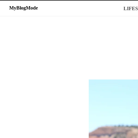
MyBlogMode
MyBlogMode
LIFE