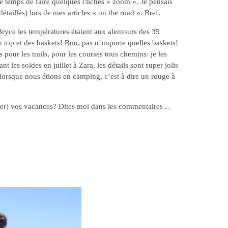
e temps de faire quelques clichés « zoom ». Je pensais
aillés) lors de mes articles « on the road ». Bref.
 Bryce les températures étaient aux alentours des 35
n top et des baskets! Bon, pas n’importe quelles baskets!
pour les trails, pour les courses tous chemins: je les
t les soldes en juillet à Zara, les détails sont super jolis
 lorsque nous étions en camping, c’est à dire un rouge à
asser) vos vacances? Dites moi dans les commentaires…