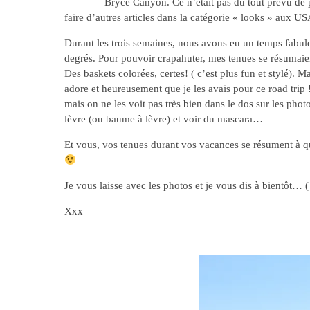
Bryce Canyon. Ce n’était pas du tout prévu de p
faire d’autres articles dans la catégorie « looks » aux U
Durant les trois semaines, nous avons eu un temps fabuleu
degrés. Pour pouvoir crapahuter, mes tenues se résumaient
Des baskets colorées, certes! ( c’est plus fun et stylé). 
adore et heureusement que je les avais pour ce road trip !
mais on ne les voit pas très bien dans le dos sur les pho
lèvre (ou baume à lèvre) et voir du mascara…
Et vous, vos tenues durant vos vacances se résument à 
Je vous laisse avec les photos et je vous dis à bientôt… 
Xxx