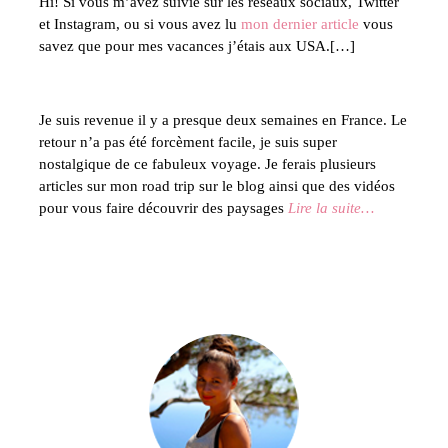
Hi! Si vous m’avez suivie sur les réseaux sociaux, Twitter
et Instagram, ou si vous avez lu
mon dernier article
vous
savez que pour mes vacances j’étais aux USA.[…]
Je suis revenue il y a presque deux semaines en France. Le
retour n’a pas été forcèment facile, je suis super
nostalgique de ce fabuleux voyage. Je ferais plusieurs
articles sur mon road trip sur le blog ainsi que des vidéos
pour vous faire découvrir des paysages
Lire la suite…
Bie
Ce bl
parta
de têt