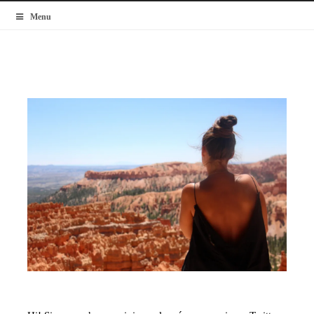
MyBlogMode
Menu