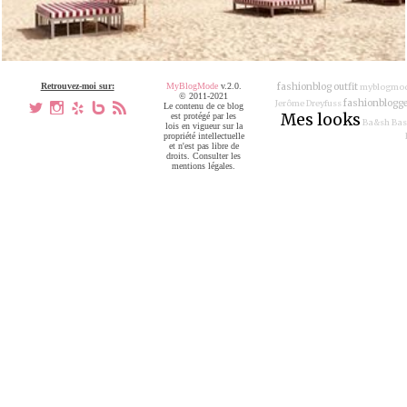
Retrouvez-moi sur:
MyBlogMode
v.2.0.
fashionblog
outfit
myblogmo
© 2011-2021
fashionblogg
Jerôme Dreyfuss
a
x
h
V
,
Le contenu de ce blog
Mes looks
est protégé par les
Ba&sh
Bas
lois en vigueur sur la
propriété intellectuelle
et n'est pas libre de
droits. Consulter les
mentions légales.