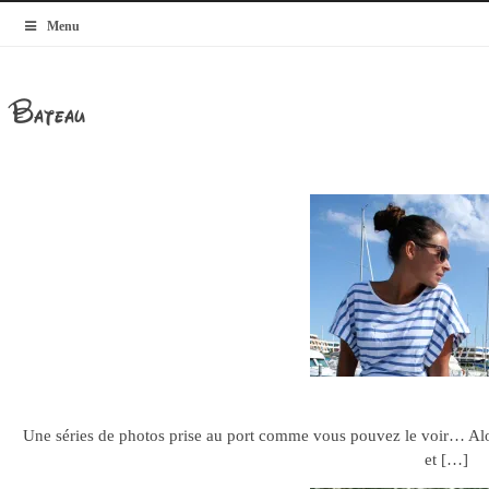
MyBlogMode
Menu
Bateau
On the boa
30.08.11
Une séries de photos prise au port comme vous pouvez le voir… Alors, 
et […]