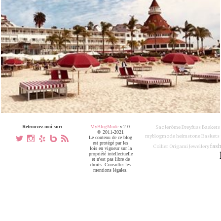
Retrouvez-moi sur:
MyBlogMode
v.2.0.
Sac Jerôme Dreyfuss
Baskets
© 2011-2021
myblogmode
heimstone
Baskets
a
x
h
V
,
Le contenu de ce blog
est protégé par les
fash
Collier Origami Jewellery
lois en vigueur sur la
propriété intellectuelle
et n'est pas libre de
droits. Consulter les
mentions légales.