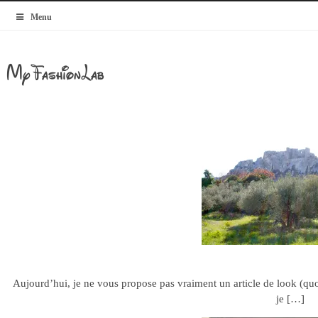
MyBlogMode
Menu
MyFashionLab
Les Baux
23.05.12
Aujourd’hui, je ne vous propose pas vraiment un article de look (quo
je […]