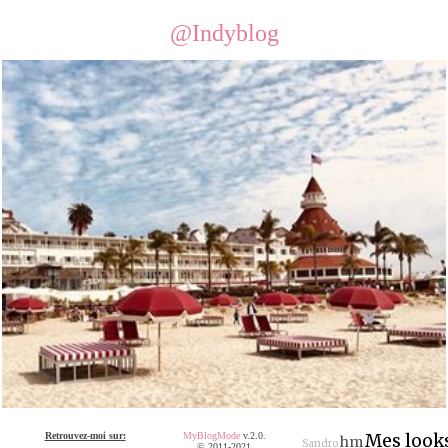
@Indyblog
Retrouvez-moi sur:
MyBlogMode
v.2.0.
Mes look
hm
Sandro
© 2011-2021