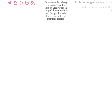
a
x
h
V
,
Le contenu de ce blog
fashionblogger
myblogmode
S
est protégé par les
Jewellery
Baskets Isabel Ma
lois en vigueur sur la
f
propriété intellectuelle
et n'est pas libre de
droits. Consulter les
mentions légales.