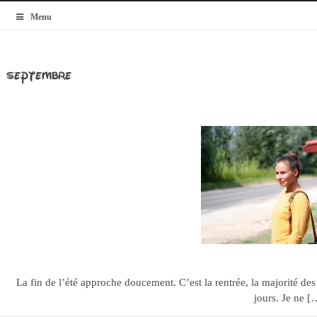
MyBlogMode
Menu
septembre
Septembe
10.09.13
La fin de l’été approche doucement. C’est la rentrée, la majorité des 
jours. Je ne [