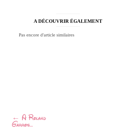
A DÉCOUVRIR ÉGALEMENT
Pas encore d'article similaires
Navigation
←
A Roland
Garros…
Article