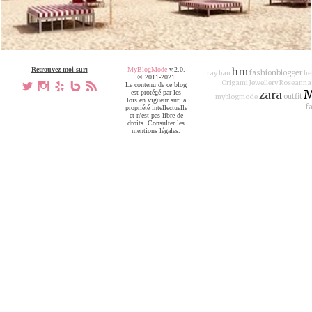
Retrouvez-moi sur:
MyBlogMode
v.2.0.
hm
fashionblogger
ray ban
he
© 2011-2021
Origami Jewellery
Roseanna
a
x
h
V
,
Le contenu de ce blog
M
est protégé par les
zara
outfit
myblogmode
lois en vigueur sur la
f
propriété intellectuelle
et n'est pas libre de
droits. Consulter les
mentions légales.