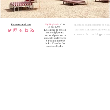
Retrouvez-moi sur:
MyBlogMode
v.2.0.
mode
Ba&sh
myblogmode
Sac 
© 2011-2021
Baskets Converse
Collier Orig
a
x
h
V
,
Le contenu de ce blog
est protégé par les
fashionblog
Roseanna
Etc.
hei
lois en vigueur sur la
propriété intellectuelle
et n'est pas libre de
droits. Consulter les
mentions légales.