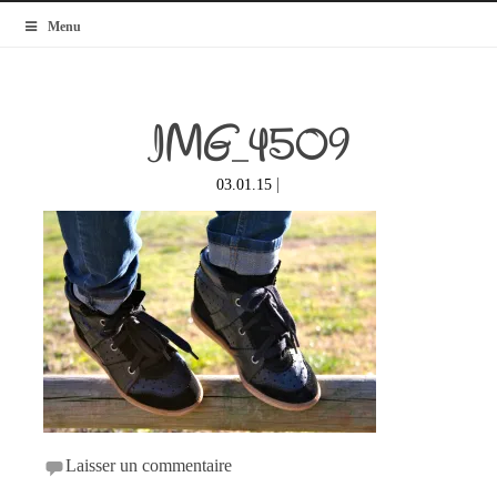
MyBlogMode
Menu
IMG_4509
|
03.01.15
Laisser un commentaire