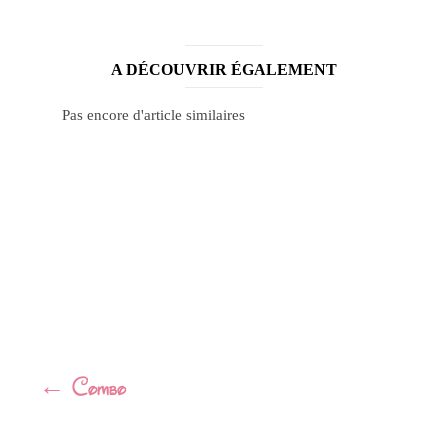
A DÉCOUVRIR ÉGALEMENT
Pas encore d'article similaires
Navigation
←
Combo
Article