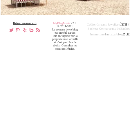
Retrouvez-moi sur:
MyBlogMode
v.2.0.
hm
Collier Origami Jewellery
S
© 2011-2021
Baskets Converse
mode
Basket
a
x
h
V
,
Le contenu de ce blog
est protégé par les
za
fashionblog
heimstone
lois en vigueur sur la
propriété intellectuelle
et n'est pas libre de
droits. Consulter les
mentions légales.