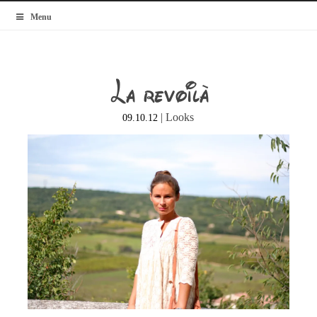
MyBlogMode
Menu
La revoilà
|
Looks
09.10.12