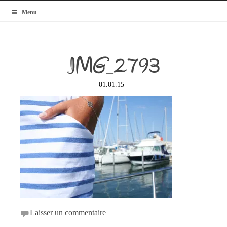
MyBlogMode
Menu
IMG_2793
|
01.01.15
Laisser un commentaire