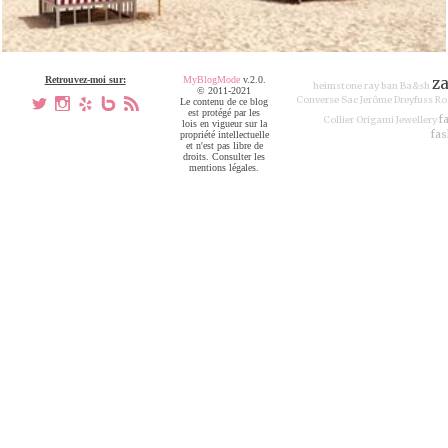
Retrouvez-moi sur:
MyBlogMode
v.2.0.
z
heimstone
ray ban
Ba&sh
© 2011-2021
Converse
Sac Jerôme Dreyfuss
Ro
a
x
h
V
,
Le contenu de ce blog
est protégé par les
f
Collier Origami Jewellery
lois en vigueur sur la
fas
propriété intellectuelle
et n'est pas libre de
droits. Consulter les
mentions légales.