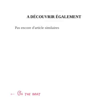
A DÉCOUVRIR ÉGALEMENT
Pas encore d'article similaires
Navigation
←
On the boat
Article