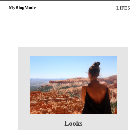
MyBlogMode
MyBlogMode
LIFE
Looks