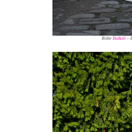
Robe
Ba&sh
– B