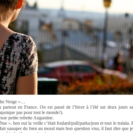
anche Neige »…
 partout en France. On est passé de l’hiver à l’été sur deux jours sa
 (quoique pas pour tout le monde!).
euse petite robette Augustine.
tue », ben oui la veille c’était foulard/pull/parka/jean et tout le tralala.
fait suuuper du bien au moral mais bon question visu, il faut dire que