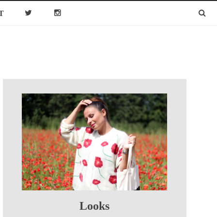
T
Looks