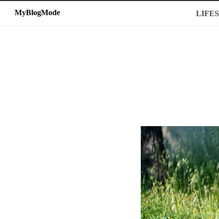
MyBlogMode
MyBlogMode
LIFE