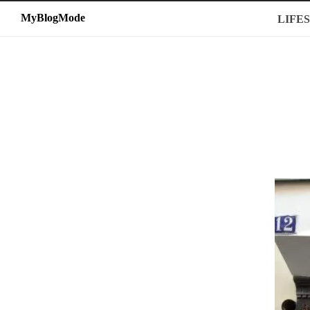
MyBlogMode
MyBlogMode
LIFE