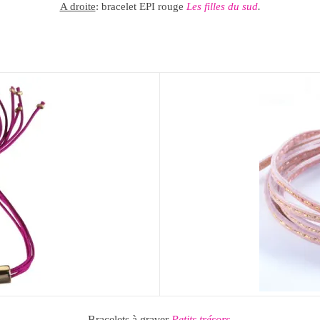
A droite
: bracelet EPI rouge
Les filles du sud
.
Bracelets à graver
Petits trésors
.