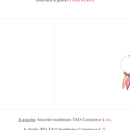
A gauche
: bracelet multitours TAO
Constance L
ici
.
A droite
: BO TAO framboise
Constance L
là
.