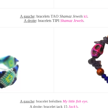
A gauche
: bracelets TAO
Shamaz Jewels
ici
.
A droite
: bracelets TIPI
Shamaz Jewels
.
A gauche
: bracelet brésilien
My little fish eye
.
A droite
: bracelet jack 15
Jack’s
.