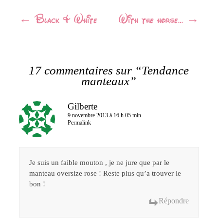
Cliquez
Cliquez
pour
pour
Navigation
←
Black & White
partager
partager
With the horse…
→
sur
sur
Twitter(ouvre
Facebook(ouvre
Article
dans
dans
une
une
nouvelle
nouvelle
fenêtre)
fenêtre)
17 commentaires sur “
Tendance
manteaux
”
Gilberte
9 novembre 2013 à 16 h 05 min
Permalink
Je suis un faible mouton , je ne jure que par le
manteau oversize rose ! Reste plus qu’a trouver le
bon !
Répondre