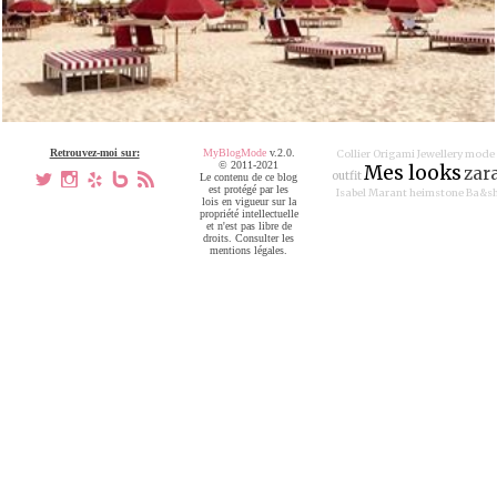
Retrouvez-moi sur:
MyBlogMode
v.2.0.
Collier Origami Jewellery
mode
© 2011-2021
Mes looks
zar
outfit
a
x
h
V
,
Le contenu de ce blog
est protégé par les
Isabel Marant
heimstone
Ba&s
lois en vigueur sur la
propriété intellectuelle
et n'est pas libre de
droits. Consulter les
mentions légales.