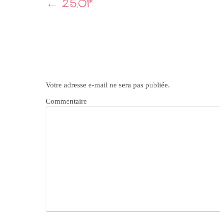
Navigation
←
25.01*
Article
Votre adresse e-mail ne sera pas publiée.
Commentaire