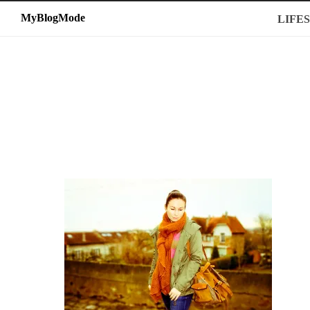
MyBlogMode
MyBlogMode
LIFE