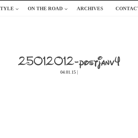
STYLE
ON THE ROAD
ARCHIVES
CONTAC
25012012-postjanv4
|
04.01.15