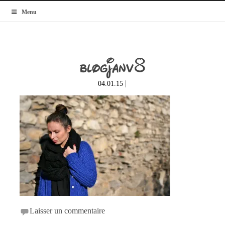
MyBlogMode
Menu
blogjanv8
|
04.01.15
Laisser un commentaire