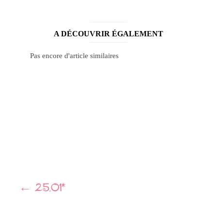
A DÉCOUVRIR ÉGALEMENT
Pas encore d'article similaires
Navigation
←
25.01*
Article