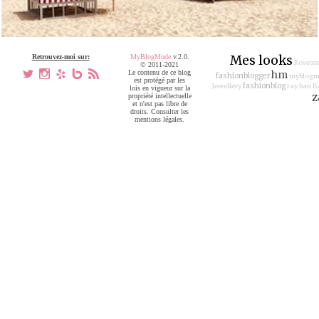
Retrouvez-moi sur:
MyBlogMode
v.2.0.
Mes looks
Rosean
© 2011-2021
a
x
h
V
,
Le contenu de ce blog
hm
fashionblogger
myblog
est protégé par les
fashionblog
Jewellery
ray ban
B
lois en vigueur sur la
z
propriété intellectuelle
et n'est pas libre de
droits. Consulter les
mentions légales.