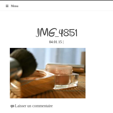
MyBlogMode
Menu
IMG_4851
|
04.01.15
Laisser un commentaire