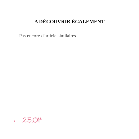
A DÉCOUVRIR ÉGALEMENT
Pas encore d'article similaires
Navigation
←
25.01*
Article