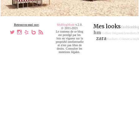
Retrouvez-moi sur:
MyBlogMode
v.2.0.
Mes looks
fashionblo
© 2011-2021
a
x
h
V
,
Le contenu de ce blog
hm
Collier Origami Jewellery
est protégé par les
zara
lois en vigueur sur la
Baskets Converse
myb
propriété intellectuelle
et n'est pas libre de
droits. Consulter les
mentions légales.