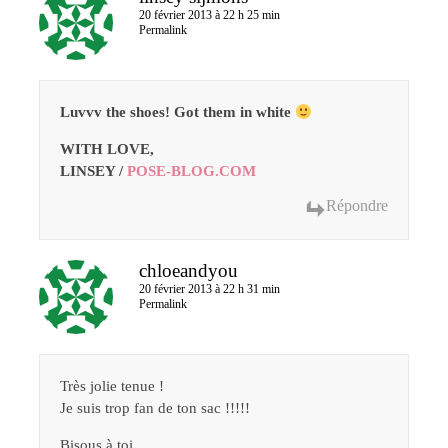
20 février 2013 à 22 h 25 min
Permalink
Luvvv the shoes! Got them in white
WITH LOVE,
LINSEY /
POSE-BLOG.COM
Répondre
chloeandyou
20 février 2013 à 22 h 31 min
Permalink
Très jolie tenue !
Je suis trop fan de ton sac !!!!!
Bisous à toi,