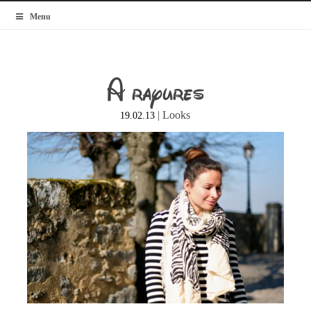
MyBlogMode
Menu
A rayures
|
Looks
19.02.13