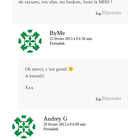
de rayures, ton slim, tes baskets, bises la MISS !
Répondre
ByMe
23 février 2013 à 9 h 56 min
Permalink
Oh merci, c’est gentil
A bientôt!
Xxx
Répondre
Audrey G
20 février 2013 à 9 h 09 min
Permalink