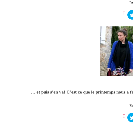
Pa
Un pe
1
… et puis s’en va! C’est ce que le printemps nous a f
Pa