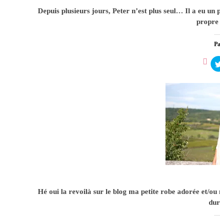
1
Depuis plusieurs jours, Peter n’est plus seul… Il a eu un p
propre
Pa
La 
0
Hé oui la revoilà sur le blog ma petite robe adorée et/o
dur