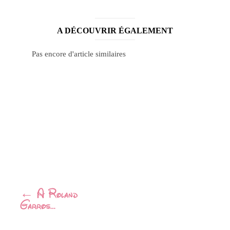
A DÉCOUVRIR ÉGALEMENT
Pas encore d'article similaires
Navigation
←
A Roland
Garros…
Article