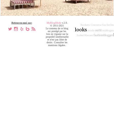
Retrouvez-moi sur:
MyBlogMode
v.2.0.
Baskets Converse
Sac Jerôm
© 2011-2021
a
x
h
V
,
Le contenu de ce blog
looks
outfit
mode
myblogm
est protégé par les
lois en vigueur sur la
fashionblogger
Isabel Marant
propriété intellectuelle
et n'est pas libre de
droits. Consulter les
mentions légales.