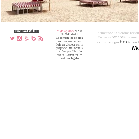
Retrouvez-moi sur:
MyBlogMode
v.2.0.
heimstone
Sac Jerôme Dreyfu
© 2011-2021
Sandro
Converse
Roseanna
a
x
h
V
,
Le contenu de ce blog
hm
est protégé par les
fashionblogger
outf
Etc.
lois en vigueur sur la
Me
propriété intellectuelle
et n'est pas libre de
droits. Consulter les
mentions légales.