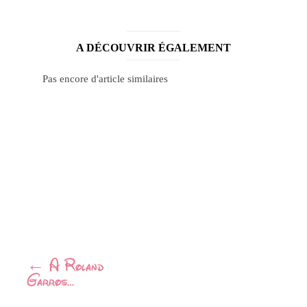
A DÉCOUVRIR ÉGALEMENT
Pas encore d'article similaires
Navigation
←
A Roland
Garros…
Article