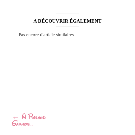
A DÉCOUVRIR ÉGALEMENT
Pas encore d'article similaires
Navigation
←
A Roland
Garros…
Article