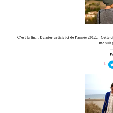
Th
3
C’est la fin… Dernier article ici de l’année 2012… Cette de
me suis
Pa