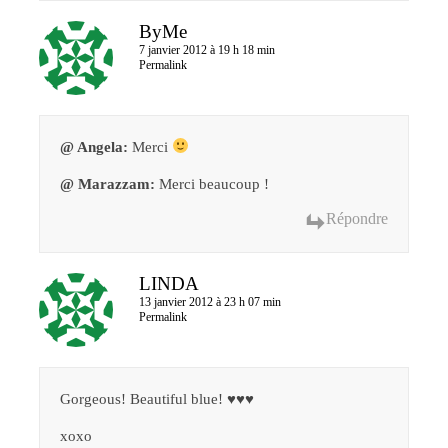
ByMe
7 janvier 2012 à 19 h 18 min
Permalink
@ Angela:
Merci
@ Marazzam:
Merci beaucoup !
Répondre
LINDA
13 janvier 2012 à 23 h 07 min
Permalink
Gorgeous! Beautiful blue! ♥♥♥
xoxo