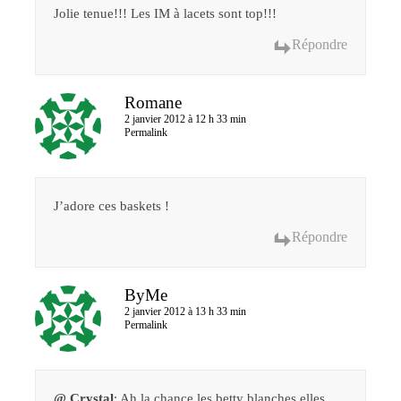
Jolie tenue!!! Les IM à lacets sont top!!!
Répondre
Romane
2 janvier 2012 à 12 h 33 min
Permalink
J’adore ces baskets !
Répondre
ByMe
2 janvier 2012 à 13 h 33 min
Permalink
@ Crystal
: Ah la chance les betty blanches elles