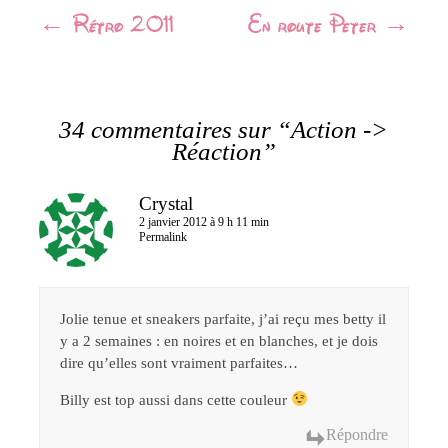
Navigation
←
Rétro 2011
En route Peter
→
Article
34 commentaires sur “
Action ->
Réaction
”
Crystal
2 janvier 2012 à 9 h 11 min
Permalink
Jolie tenue et sneakers parfaite, j’ai reçu mes betty il
y a 2 semaines : en noires et en blanches, et je dois
dire qu’elles sont vraiment parfaites…
Billy est top aussi dans cette couleur
Répondre