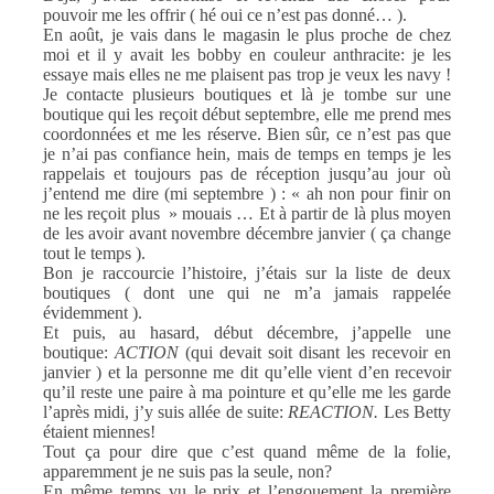
pouvoir me les offrir ( hé oui ce n’est pas donné… ).
En août, je vais dans le magasin le plus proche de chez
moi et il y avait les bobby en couleur anthracite: je les
essaye mais elles ne me plaisent pas trop je veux les navy !
Je contacte plusieurs boutiques et là je tombe sur une
boutique qui les reçoit début septembre, elle me prend mes
coordonnées et me les réserve. Bien sûr, ce n’est pas que
je n’ai pas confiance hein, mais de temps en temps je les
rappelais et toujours pas de réception jusqu’au jour où
j’entend me dire (mi septembre ) : « ah non pour finir on
ne les reçoit plus » mouais … Et à partir de là plus moyen
de les avoir avant novembre décembre janvier ( ça change
tout le temps ).
Bon je raccourcie l’histoire, j’étais sur la liste de deux
boutiques ( dont une qui ne m’a jamais rappelée
évidemment ).
Et puis, au hasard, début décembre, j’appelle une
boutique:
ACTION
(qui devait soit disant les recevoir en
janvier ) et la personne me dit qu’elle vient d’en recevoir
qu’il reste une paire à ma pointure et qu’elle me les garde
l’après midi, j’y suis allée de suite:
REACTION.
Les Betty
étaient miennes!
Tout ça pour dire que c’est quand même de la folie,
apparemment je ne suis pas la seule, non?
En même temps vu le prix et l’engouement la première