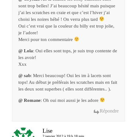
sont trop belles! J’ai beaucoup hésité mais puisque
j’ai les scratches en craie et que c’est l’hiver j’ai
choisi les noires héhé ! On verra plus tard
Oui c’est vrai que la couleur du billy est trop jolie,
je l’adore!
Merci pour ton commentaire
@ Lola
: Oui elles sont tops, je suis trop contente de
les avoir!
Xxx
@ sab
: Merci beaucoup! Oui les im à lacets sont
tops! Au début je préférais les scratches mais en fait
les deux sont superbes ( elles sont différentes.. ).
@ Romane
: Oh oui moi aussi je les adore
Répondre
Lise
2 janvier 2012 à 19 h 18 min