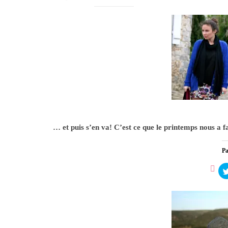
Un pe
1
… et puis s’en va! C’est ce que le printemps nous a f
Pa