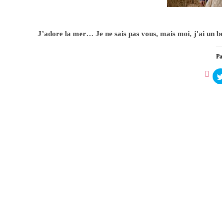
Un diman
0
J’adore la mer… Je ne sais pas vous, mais moi, j’ai un b
Pa