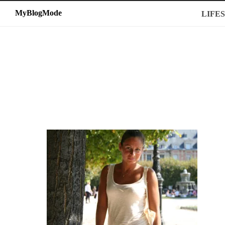
MyBlogMode
MyBlogMode
LIFE