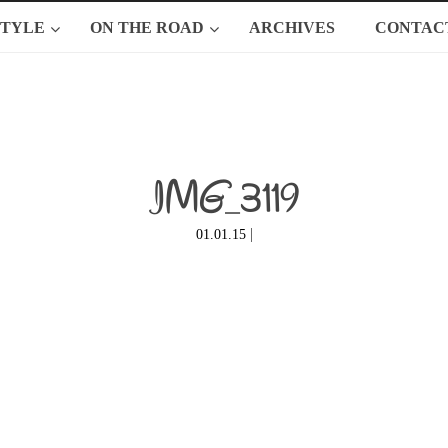
STYLE
ON THE ROAD
ARCHIVES
CONTAC
IMG_3119
|
01.01.15