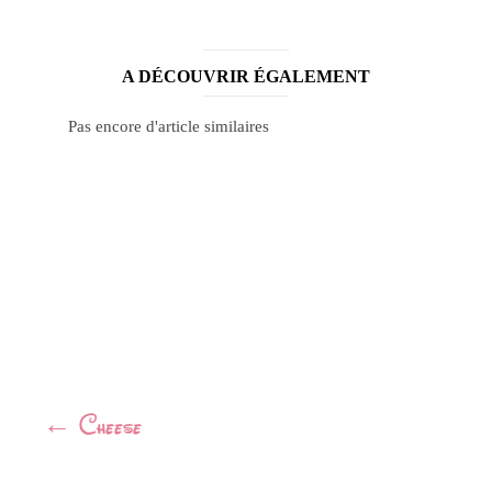
A DÉCOUVRIR ÉGALEMENT
Pas encore d'article similaires
Navigation
←
Cheese
Article