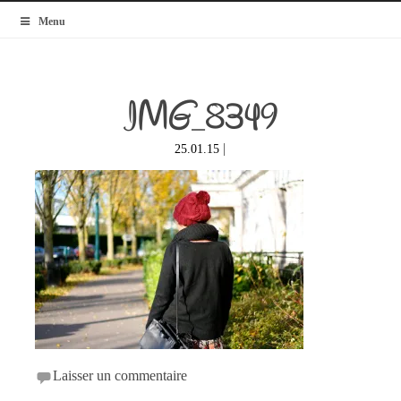
MyBlogMode
Menu
IMG_8349
|
25.01.15
Laisser un commentaire