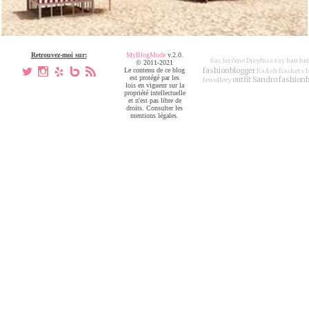
Retrouvez-moi sur:
MyBlogMode
v.2.0.
Sac Jerôme Dreyfuss
ray ban
he
© 2011-2021
a
x
h
V
,
Le contenu de ce blog
fashionblogger
Ba&sh
Baskets 
est protégé par les
outfit
Sandro
fashionb
Jewellery
lois en vigueur sur la
propriété intellectuelle
et n'est pas libre de
droits. Consulter les
mentions légales.