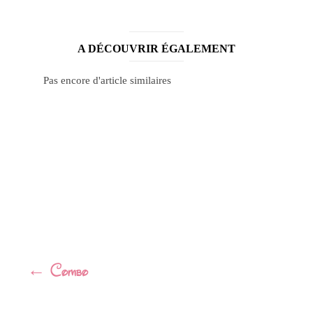
A DÉCOUVRIR ÉGALEMENT
Pas encore d'article similaires
Navigation
←
Combo
Article