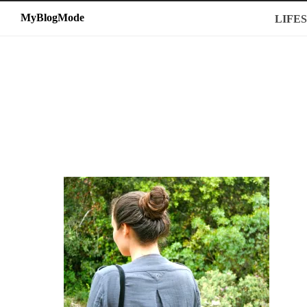
MyBlogMode
MyBlogMode
LIFE