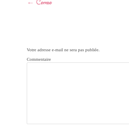
Navigation
←
Combo
Article
Votre adresse e-mail ne sera pas publiée.
Commentaire