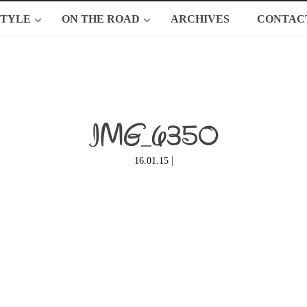
STYLE
ON THE ROAD
ARCHIVES
CONTAC
IMG_6350
|
16.01.15