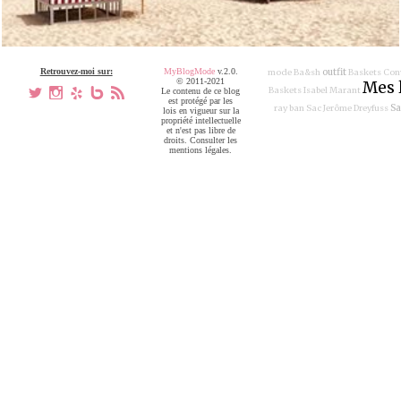
Retrouvez-moi sur:
MyBlogMode
v.2.0.
outfit
mode
Ba&sh
Baskets Con
© 2011-2021
Mes 
Baskets Isabel Marant
a
x
h
V
,
Le contenu de ce blog
est protégé par les
Sa
ray ban
Sac Jerôme Dreyfuss
lois en vigueur sur la
propriété intellectuelle
et n'est pas libre de
droits. Consulter les
mentions légales.