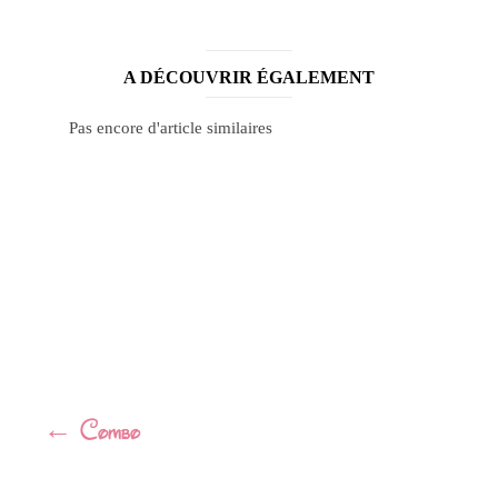
A DÉCOUVRIR ÉGALEMENT
Pas encore d'article similaires
Navigation
←
Combo
Article