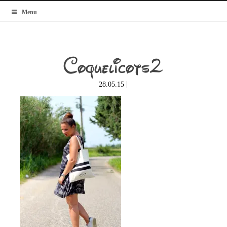
MyBlogMode
Menu
Coquelicots2
|
28.05.15