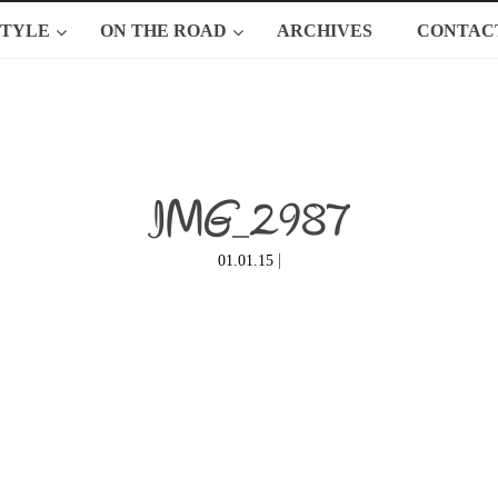
STYLE
ON THE ROAD
ARCHIVES
CONTAC
IMG_2987
|
01.01.15