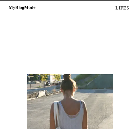
MyBlogMode
MyBlogMode
LIFE