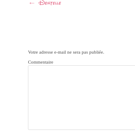
Navigation
←
Dentelle
Article
Votre adresse e-mail ne sera pas publiée.
Commentaire