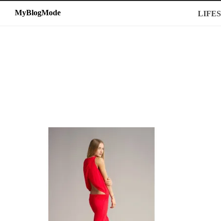
MyBlogMode
MyBlogMode
LIFE