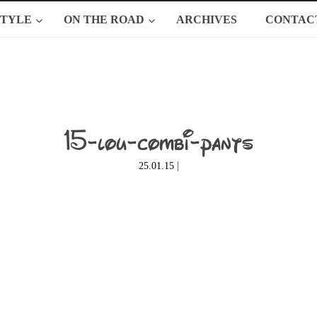
STYLE
ON THE ROAD
ARCHIVES
CONTAC
15-lou-combi-pants
|
25.01.15