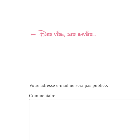
Navigation
←
Des visu, des envies…
Article
Votre adresse e-mail ne sera pas publiée.
Commentaire