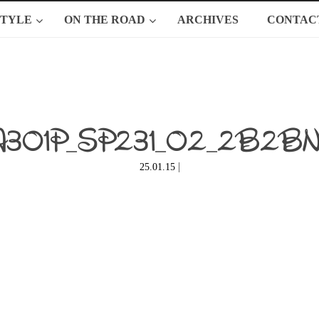
STYLE
ON THE ROAD
ARCHIVES
CONTAC
A301P_SP231_02_2B2BN
|
25.01.15