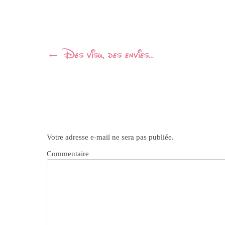
Navigation
←
Des visu, des envies…
Article
Votre adresse e-mail ne sera pas publiée.
Commentaire