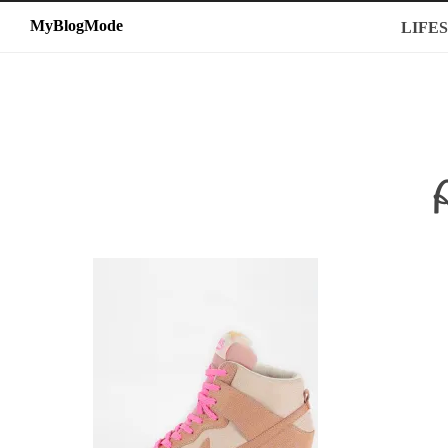
MyBlogMode
MyBlogMode
LIFE