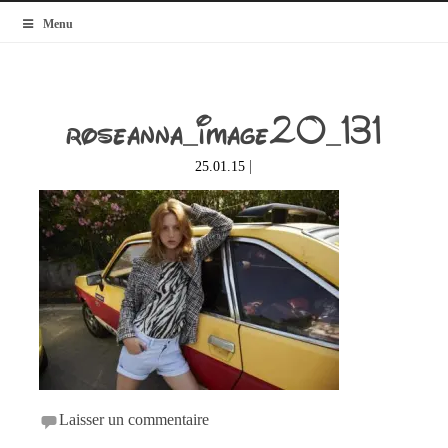
MyBlogMode
Menu
roseanna_image20_131
|
25.01.15
Laisser un commentaire