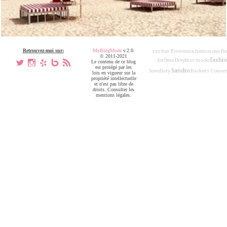
Retrouvez-moi sur:
MyBlogMode
v.2.0.
ray ban
Roseanna
heimstone
Ba
© 2011-2021
fashio
Jerôme Dreyfuss
mode
a
x
h
V
,
Le contenu de ce blog
est protégé par les
Sandro
Jewellery
Baskets Conver
lois en vigueur sur la
propriété intellectuelle
et n'est pas libre de
droits. Consulter les
mentions légales.