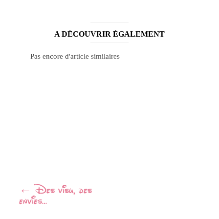
A DÉCOUVRIR ÉGALEMENT
Pas encore d'article similaires
Navigation
←
Des visu, des
envies…
Article