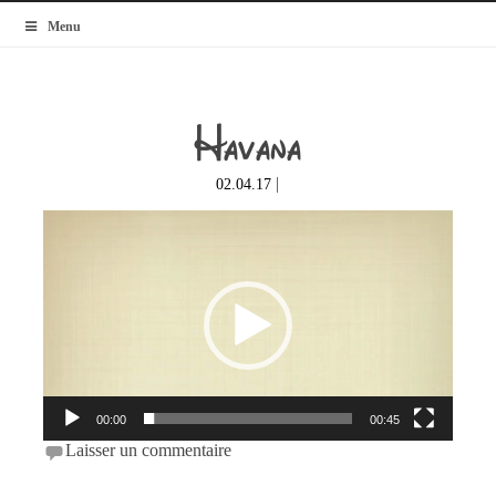
MyBlogMode
Menu
Havana
|
02.04.17
Lecteur
vidéo
00:00
00:45
Laisser un commentaire