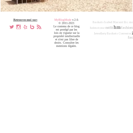
Retrouvez-moi sur:
MyBlogMode
v.2.0.
Baskets Isabel Marant
Etc.
m
© 2011-2021
a
x
h
V
,
Le contenu de ce blog
hm
outfit
fashion
heimstone
est protégé par les
lois en vigueur sur la
Jewellery
Baskets Converse
propriété intellectuelle
fas
et n'est pas libre de
droits. Consulter les
mentions légales.