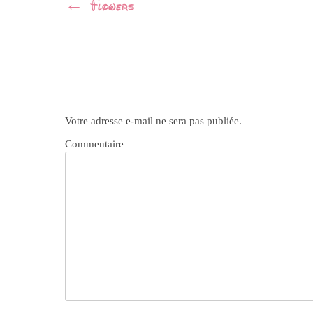
Navigation
←
Flowers
Article
Votre adresse e-mail ne sera pas publiée.
Commentaire