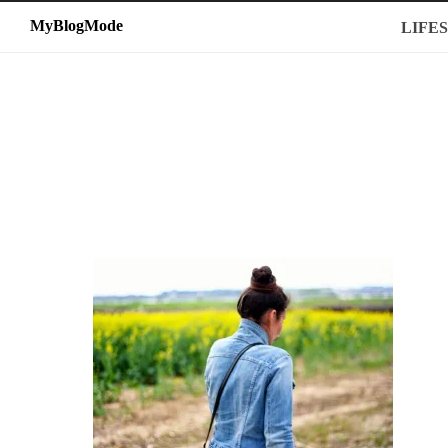
MyBlogMode
MyBlogMode
LIFE