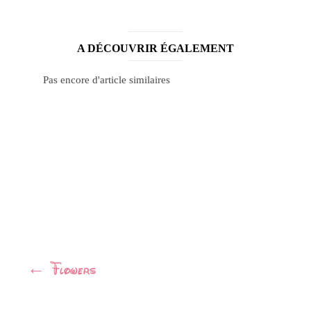
A DÉCOUVRIR ÉGALEMENT
Pas encore d'article similaires
Navigation
←
Flowers
Article