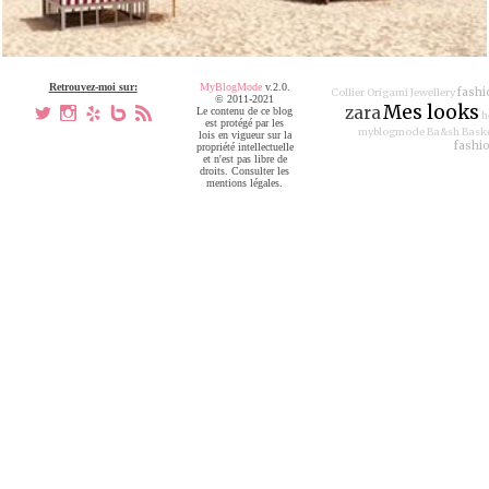
Retrouvez-moi sur:
MyBlogMode
v.2.0.
fashi
Collier Origami Jewellery
© 2011-2021
Mes looks
zara
a
x
h
V
,
Le contenu de ce blog
h
est protégé par les
myblogmode
Ba&sh
Baske
lois en vigueur sur la
fashi
propriété intellectuelle
et n'est pas libre de
droits. Consulter les
mentions légales.