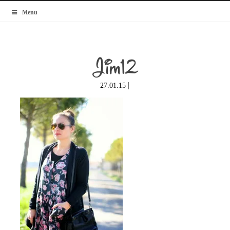
MyBlogMode
Menu
Jim12
|
27.01.15