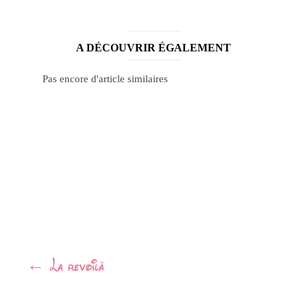
A DÉCOUVRIR ÉGALEMENT
Pas encore d'article similaires
Navigation
←
La revoilà
Article