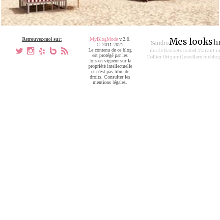
Retrouvez-moi sur:
MyBlogMode
v.2.0.
Mes looks
h
Sandro
© 2011-2021
a
x
h
V
,
Le contenu de ce blog
mode
Baskets Isabel Marant
r
est protégé par les
Collier Origami Jewellery
myblo
lois en vigueur sur la
propriété intellectuelle
et n'est pas libre de
droits. Consulter les
mentions légales.