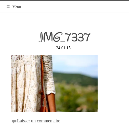
MyBlogMode
Menu
IMG_7337
|
24.01.15
Laisser un commentaire