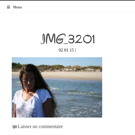
MyBlogMode
Menu
IMG_3201
|
02.01.15
Laisser un commentaire