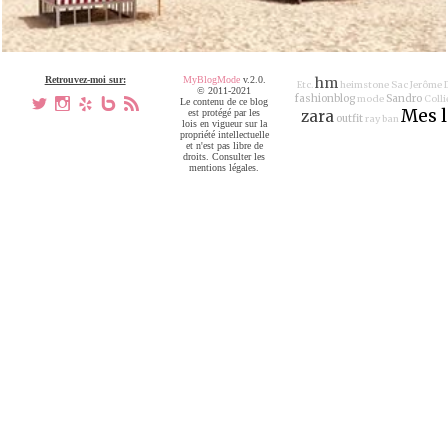
Retrouvez-moi sur:
MyBlogMode
v.2.0.
hm
Etc.
heimstone
Sac Jerôme 
© 2011-2021
fashionblog
Sandro
mode
Colli
a
x
h
V
,
Le contenu de ce blog
Mes 
est protégé par les
zara
outfit
ray ban
lois en vigueur sur la
propriété intellectuelle
et n'est pas libre de
droits. Consulter les
mentions légales.