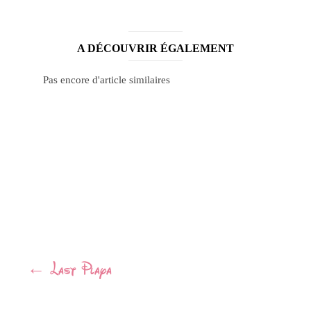
A DÉCOUVRIR ÉGALEMENT
Pas encore d'article similaires
Navigation
←
Last Playa
Article