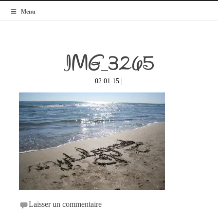
MyBlogMode
Menu
IMG_3265
|
02.01.15
Laisser un commentaire