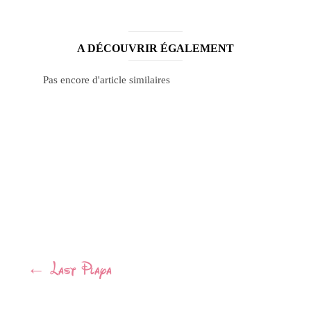
A DÉCOUVRIR ÉGALEMENT
Pas encore d'article similaires
Navigation
←
Last Playa
Article