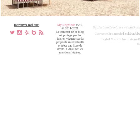
Retrouvez-moi sur:
MyBlogMode
v.2.0.
Sac Jerôme Dreyfuss
ray ban
Ros
© 2011-2021
a
x
h
V
,
Le contenu de ce blog
fashionbl
Converse
Etc.
mode
est protégé par les
lois en vigueur sur la
Isabel Marant
heimstone
B
propriété intellectuelle
m
et n'est pas libre de
droits. Consulter les
mentions légales.