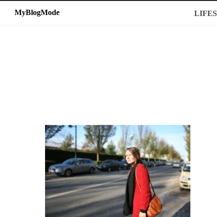
MyBlogMode
MyBlogMode
LIFE