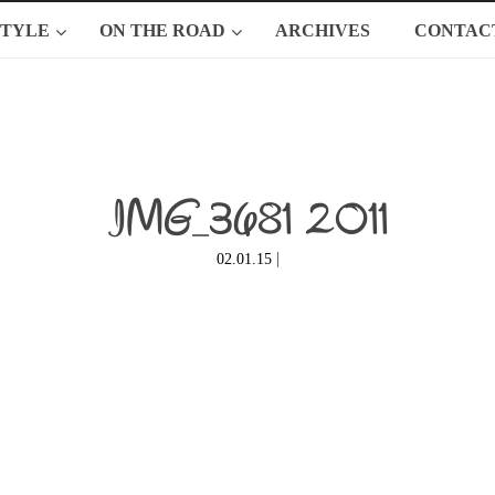
STYLE
ON THE ROAD
ARCHIVES
CONTAC
IMG_3681 2011
|
02.01.15