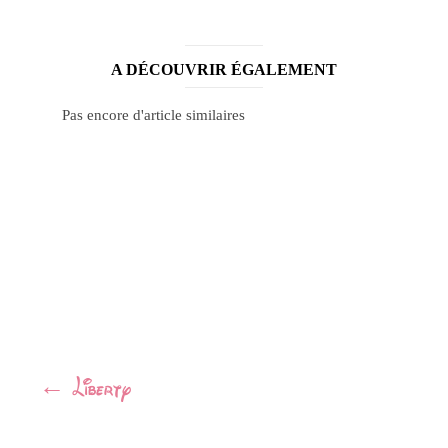
A DÉCOUVRIR ÉGALEMENT
Pas encore d'article similaires
Navigation
←
Liberty
Article