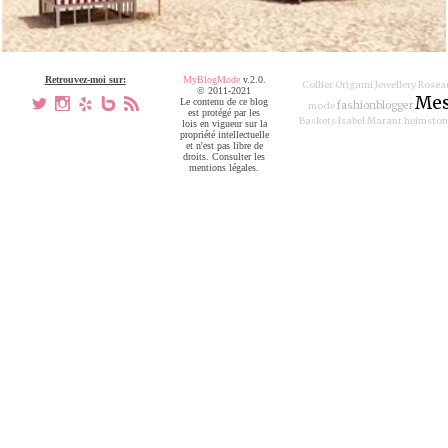
Retrouvez-moi sur:
MyBlogMode
v.2.0.
Collier Origami Jewellery
Rosea
© 2011-2021
Mes
a
x
h
V
,
Le contenu de ce blog
fashionblogger
mode
est protégé par les
Baskets Isabel Marant
heimston
lois en vigueur sur la
propriété intellectuelle
et n'est pas libre de
droits. Consulter les
mentions légales.