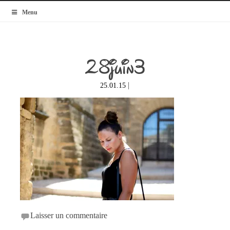
MyBlogMode
Menu
28juin3
|
25.01.15
Laisser un commentaire