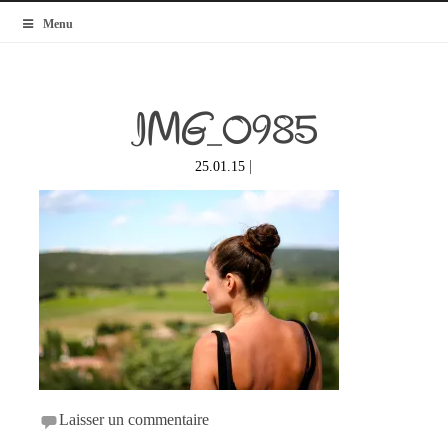
MyBlogMode
Menu
IMG_0985
|
25.01.15
Laisser un commentaire