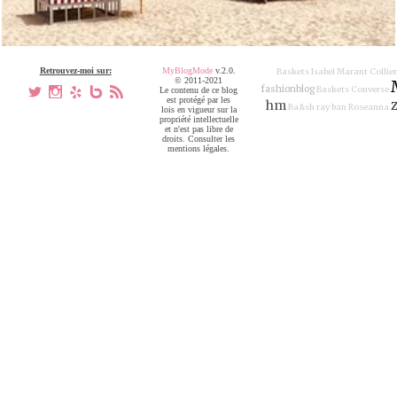
Retrouvez-moi sur:
MyBlogMode
v.2.0.
Baskets Isabel Marant
Collie
© 2011-2021
fashionblog
Baskets Converse
a
x
h
V
,
Le contenu de ce blog
est protégé par les
hm
Ba&sh
ray ban
Roseanna
lois en vigueur sur la
propriété intellectuelle
et n'est pas libre de
droits. Consulter les
mentions légales.