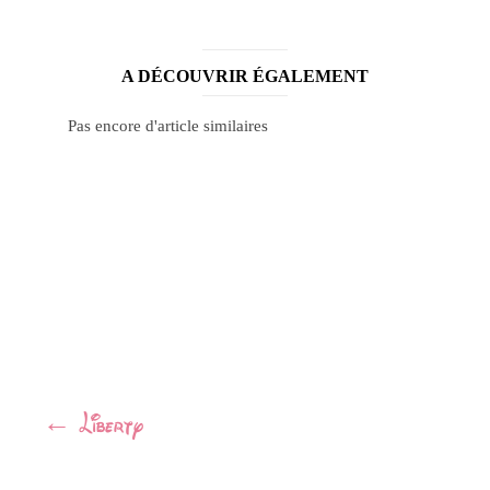
A DÉCOUVRIR ÉGALEMENT
Pas encore d'article similaires
Navigation
←
Liberty
Article