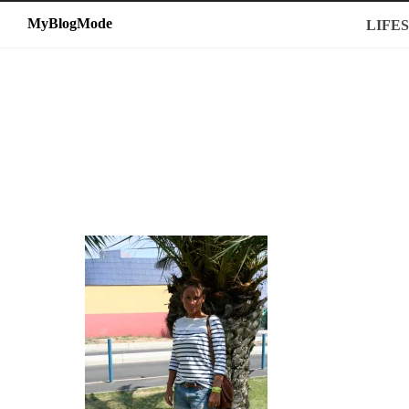
MyBlogMode
MyBlogMode
LIFE