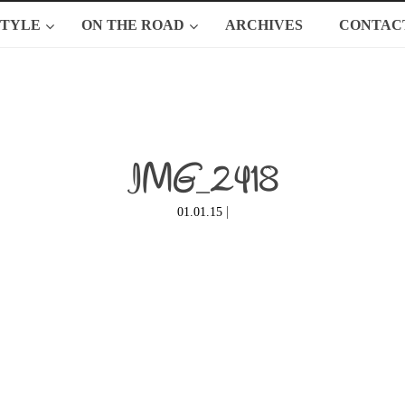
STYLE
ON THE ROAD
ARCHIVES
CONTAC
IMG_2418
|
01.01.15