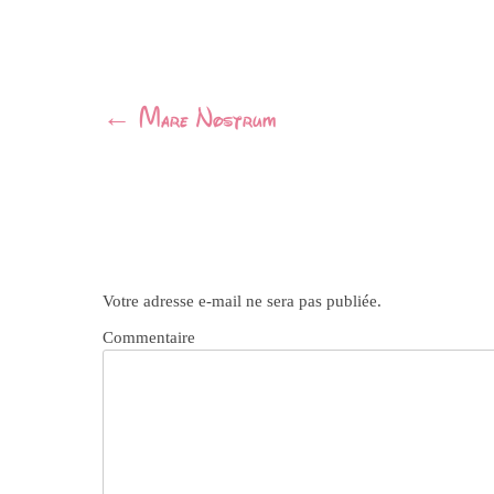
Navigation
←
Mare Nostrum
Article
Votre adresse e-mail ne sera pas publiée.
Commentaire