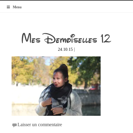
MyBlogMode
Menu
Mes Demoiselles 12
|
24.10.15
Laisser un commentaire