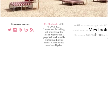
Retrouvez-moi sur:
MyBlogMode
v.2.0.
za
outfit
mode
myblogmode
© 2011-2021
Mes look
a
x
h
V
,
Le contenu de ce blog
Isabel Marant
est protégé par les
hm
lois en vigueur sur la
Sandro
Roseanna
Sac J
propriété intellectuelle
et n'est pas libre de
droits. Consulter les
mentions légales.