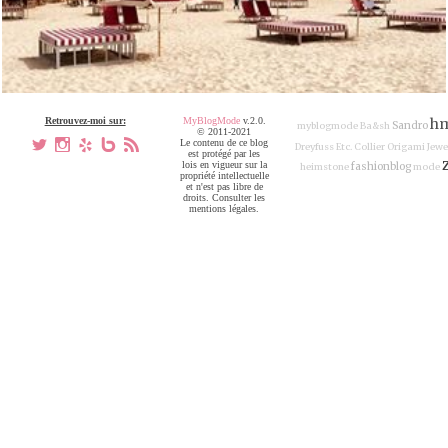
Retrouvez-moi sur:
MyBlogMode
v.2.0.
h
Sandro
myblogmode
Ba&sh
© 2011-2021
a
x
h
V
,
Le contenu de ce blog
Dreyfuss
Etc.
Collier Origami Jewe
est protégé par les
lois en vigueur sur la
fashionblog
heimstone
mode
propriété intellectuelle
et n'est pas libre de
droits. Consulter les
mentions légales.