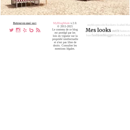
Retrouvez-moi sur:
MyBlogMode
v.2.0.
myblogmode
Baskets Isabel Ma
© 2011-2021
Mes looks
a
x
h
V
,
Le contenu de ce blog
outfit
heimst
est protégé par les
fashionblogger
ban
Ba&sh
Bask
lois en vigueur sur la
propriété intellectuelle
et n'est pas libre de
droits. Consulter les
mentions légales.