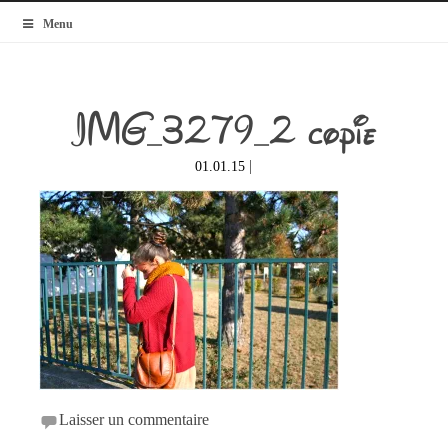
MyBlogMode
Menu
IMG_3279_2 copie
|
01.01.15
Laisser un commentaire