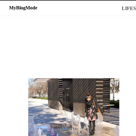
MyBlogMode
MyBlogMode
LIFE