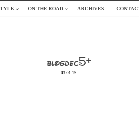
STYLE
ON THE ROAD
ARCHIVES
CONTAC
blogdec5+
|
03.01.15