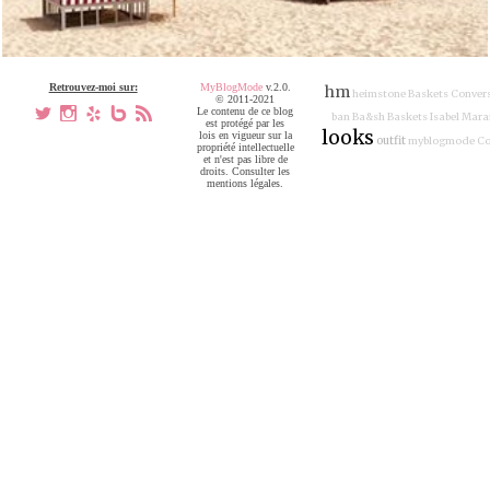
Retrouvez-moi sur:
MyBlogMode
v.2.0.
hm
heimstone
Baskets Conver
© 2011-2021
a
x
h
V
,
Le contenu de ce blog
ban
Ba&sh
Baskets Isabel Mara
est protégé par les
looks
lois en vigueur sur la
outfit
myblogmode
Co
propriété intellectuelle
et n'est pas libre de
droits. Consulter les
mentions légales.