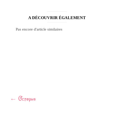
A DÉCOUVRIR ÉGALEMENT
Pas encore d'article similaires
Navigation
←
Octopus
Article