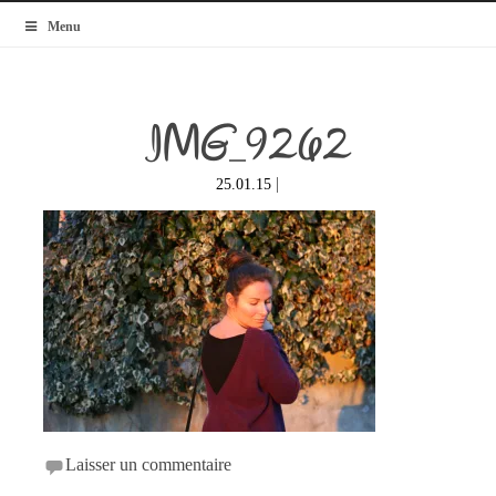
MyBlogMode
Menu
IMG_9262
|
25.01.15
Laisser un commentaire